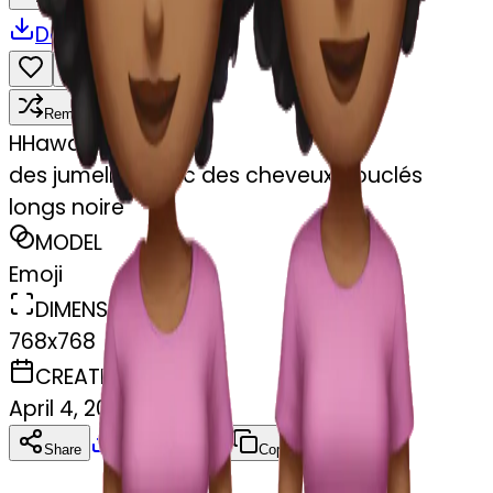
Download
Share
Remix
H
Hawa Traore
des jumelles avec des cheveux bouclés
longs noire
MODEL
Emoji
DIMENSIONS
768x768
CREATED
April 4, 2025
Download
Share
Copy