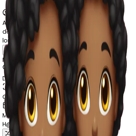
AI Emoji Maker
des jumelles avec des cheveux bouclés
longs noire
MODEL
Emoji
DIMENSIONS
768x768
CREATED
April 4, 2025
MAKER
H
@
Hawa Traore
Remix