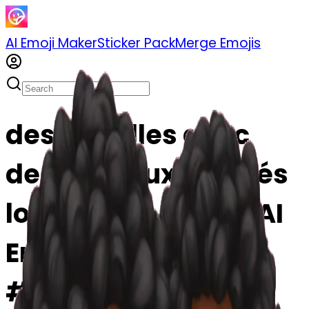
AI Emoji Maker
Sticker Pack
Merge Emojis
des jumelles avec
des cheveux bouclés
longs noire emoji | AI
Emoji Maker
#u0gby2TqzVFY